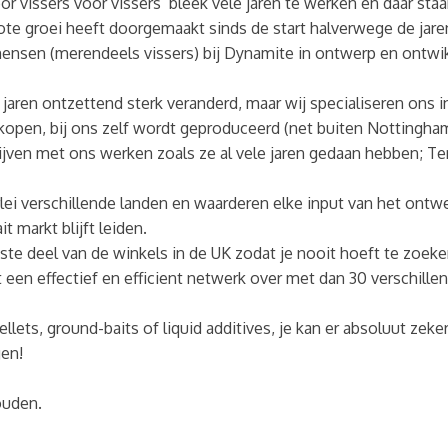
vissers voor vissers’ bleek vele jaren te werken en daar sta
te groei heeft doorgemaakt sinds de start halverwege de jare
sen (merendeels vissers) bij Dynamite in ontwerp en ontwikke
 jaren ontzettend sterk veranderd, maar wij specialiseren ons i
erkopen, bij ons zelf wordt geproduceerd (net buiten Nottingh
lijven met ons werken zoals ze al vele jaren gedaan hebben; 
erlei verschillende landen en waarderen elke input van het on
 markt blijft leiden.
te deel van de winkels in de UK zodat je nooit hoeft te zoek
 een effectief en efficient netwerk over met dan 30 verschille
llets, ground-baits of liquid additives, je kan er absoluut zeke
gen!
ouden.