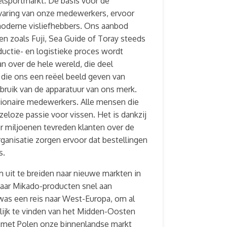
elsportmarkt. De basis voor de
rvaring van onze medewerkers, ervoor
moderne visliefhebbers. Ons aanbod
n zoals Fuji, Sea Guide of Toray steeds
uctie- en logistieke proces wordt
an over de hele wereld, die deel
die ons een reëel beeld geven van
bruik van de apparatuur van ons merk.
tionaire medewerkers. Alle mensen die
loze passie voor vissen. Het is dankzij
 miljoenen tevreden klanten over de
anisatie zorgen ervoor dat bestellingen
s.
m uit te breiden naar nieuwe markten in
waar Mikado-producten snel aan
was een reis naar West-Europa, om al
elijk te vinden van het Midden-Oosten
n met Polen onze binnenlandse markt