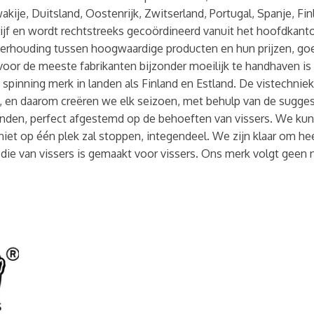
akije, Duitsland, Oostenrijk, Zwitserland, Portugal, Spanje, F
ijf en wordt rechtstreeks gecoördineerd vanuit het hoofdkant
erhouding tussen hoogwaardige producten en hun prijzen, goed
voor de meeste fabrikanten bijzonder moeilijk te handhaven is 
te spinning merk in landen als Finland en Estland. De vistechni
nd, en daarom creëren we elk seizoen, met behulp van de sugges
landen, perfect afgestemd op de behoeften van vissers. We ku
iet op één plek zal stoppen, integendeel. We zijn klaar om h
g die van vissers is gemaakt voor vissers. Ons merk volgt geen