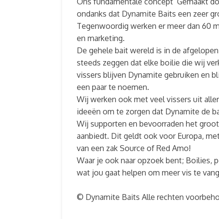
Ons fundamentale concept ‘Gemaakt door 
ondanks dat Dynamite Baits een zeer gro
Tegenwoordig werken er meer dan 60 men
en marketing.
De gehele bait wereld is in de afgelopen
steeds zeggen dat elke boilie die wij v
vissers blijven Dynamite gebruiken en b
een paar te noemen.
Wij werken ook met veel vissers uit all
ideeën om te zorgen dat Dynamite de bait
Wij supporten en bevoorraden het groots
aanbiedt. Dit geldt ook voor Europa, met
van een zak Source of Red Amo!
Waar je ook naar opzoek bent; Boilies, pe
wat jou gaat helpen om meer vis te van
© Dynamite Baits Alle rechten voorbeh