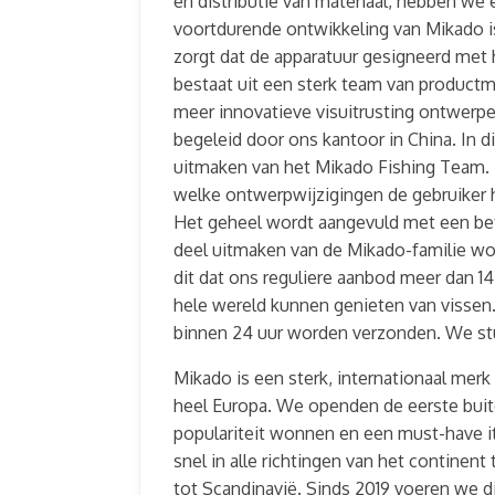
en distributie van materiaal, hebben we
voortdurende ontwikkeling van Mikado is
zorgt dat de apparatuur gesigneerd met
bestaat uit een sterk team van productm
meer innovatieve visuitrusting ontwerp
begeleid door ons kantoor in China. In d
uitmaken van het Mikado Fishing Team. 
welke ontwerpwijzigingen de gebruiker h
Het geheel wordt aangevuld met een bet
deel uitmaken van de Mikado-familie wor
dit dat ons reguliere aanbod meer dan 
hele wereld kunnen genieten van vissen
binnen 24 uur worden verzonden. We stu
Mikado is een sterk, internationaal merk
heel Europa. We openden de eerste buit
populariteit wonnen en een must-have i
snel in alle richtingen van het contine
tot Scandinavië. Sinds 2019 voeren we d