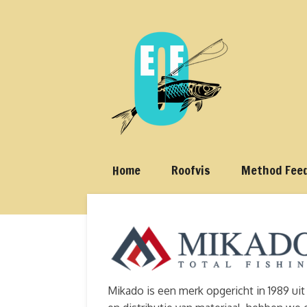
Ga
direct
naar
de
hoofdinhoud
Home
Roofvis
Method Fee
Mikado is een merk opgericht in 1989 uit