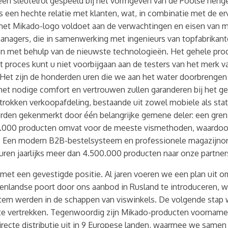
 een sleutelrol gespeeld bij het vormgeven van de Poolse heng
 een hechte relatie met klanten, wat, in combinatie met de e
 het Mikado-logo voldoet aan de verwachtingen en eisen van 
anagers, die in samenwerking met ingenieurs van topfabrikante
en met behulp van de nieuwste technologieën. Het gehele prod
it proces kunt u niet voorbijgaan aan de testers van het merk v
Het zijn de honderden uren die we aan het water doorbrengen 
et nodige comfort en vertrouwen zullen garanderen bij het ge
rokken verkoopafdeling, bestaande uit zowel mobiele als sta
den gekenmerkt door één belangrijke gemene deler: een grenze
14.000 producten omvat voor de meeste vismethoden, waardoor
. Een modern B2B-bestelsysteem en professionele magazijnorg
ren jaarlijks meer dan 4.500.000 producten naar onze partner
 met een gevestigde positie. Al jaren voeren we een plan uit o
enlandse poort door ons aanbod in Rusland te introduceren, 
tem werden in de schappen van viswinkels. De volgende stap 
nt te vertrekken. Tegenwoordig zijn Mikado-producten voornam
irecte distributie uit in 9 Europese landen, waarmee we same