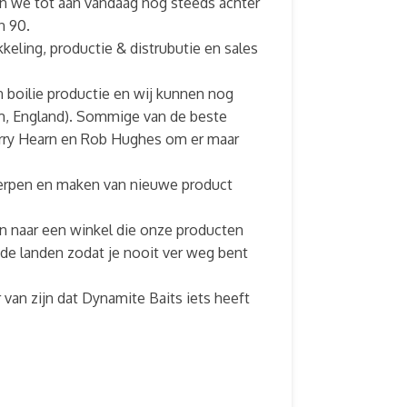
an we tot aan vandaag nog steeds achter
n 90.
ling, productie & distrubutie en sales
n boilie productie en wij kunnen nog
am, England). Sommige van de beste
Terry Hearn en Rob Hughes om er maar
twerpen en maken van nieuwe product
en naar een winkel die onze producten
nde landen zodat je nooit ver weg bent
r van zijn dat Dynamite Baits iets heeft