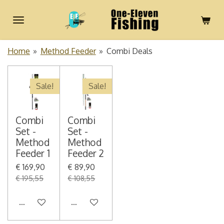
Ga
direct
naar
de
Home
»
Method Feeder
»
Combi Deals
hoofdinhoud
Sale!
Sale!
Combi
Combi
Set -
Set -
Method
Method
Feeder 1
Feeder 2
€ 169,90
€ 89,90
€ 195,55
€ 108,55
In winkelwagen
In winkelwagen