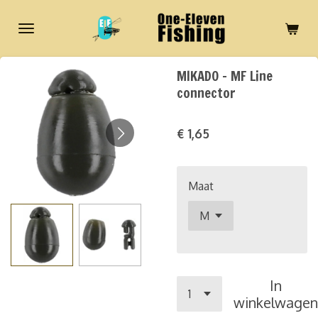
Ga
direct
naar
de
MIKADO - MF Line
hoofdinhoud
connector
€ 1,65
Maat
In
winkelwagen