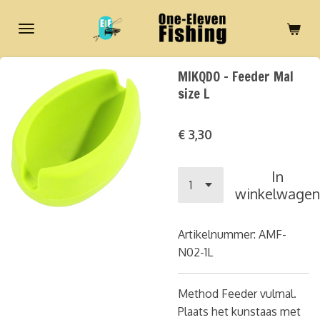
Ga
direct
naar
de
MIKQDO - Feeder Mal
hoofdinhoud
size L
€ 3,30
In
winkelwagen
Artikelnummer:
AMF-
N02-1L
Method Feeder vulmal.
Plaats het kunstaas met