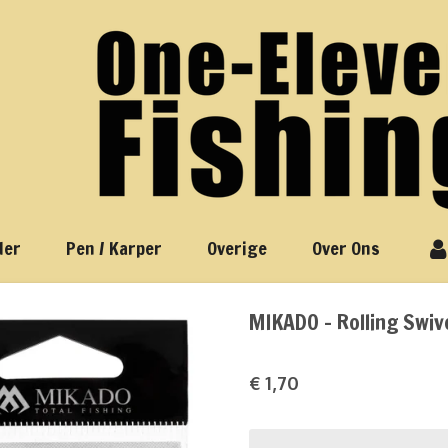
der
Pen / Karper
Overige
Over Ons
MIKADO - Rolling Swi
€ 1,70