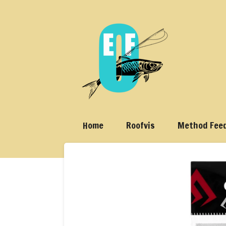
Ga
direct
naar
de
hoofdinhoud
Home
Roofvis
Method Fee