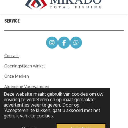
SERVICE
I
F
W
n
a
h
s
c
a
Contact
t
e
t
Openingstijden winkel
a
b
s
g
o
A
Onze Merken
r
o
p
a
k
p
Algemene Voorwaarden
m
Deze website maakt gebruik van cookies om uw
Retourbeleid
ervaring te verbeteren en op maat gemaakte
advertenties weer te geven. Door op
© 2024 - 2026 One-Eleven Fishing
‘Accepteren’ te klikken, gaat u akkoord met het
gebruik van alle cookies.
Powered by
JouwWeb