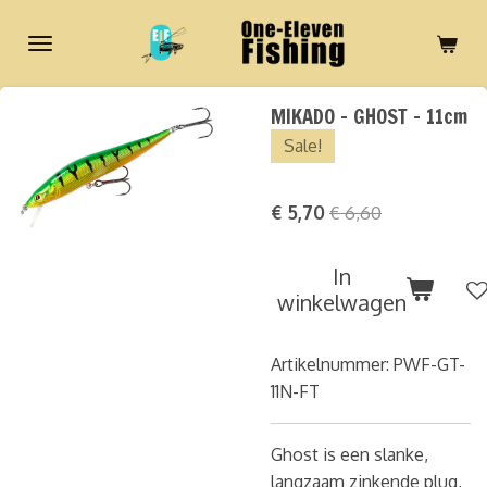
Ga
direct
naar
de
MIKADO - GHOST - 11cm
hoofdinhoud
Sale!
€ 5,70
€ 6,60
In
winkelwagen
Artikelnummer:
PWF-GT-
11N-FT
Ghost is een slanke,
langzaam zinkende plug,