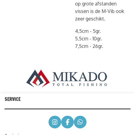
op grote afstanden
vissen is de M-Vib ook
zeer geschikt.
4,5cm - 5gr.
5,5cm - 10gr.
7,5cm - 26gr.
SERVICE
I
F
W
n
a
h