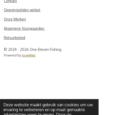
s
c
a
Contact
t
e
t
Openingstijden winkel
a
b
s
g
o
A
Onze Merken
r
o
p
a
k
p
Algemene Voorwaarden
m
Retourbeleid
© 2024 - 2026 One-Eleven Fishing
Powered by
JouwWeb
Deze website maakt gebruik van cookies om uw
ervaring te verbeteren en op maat gemaakte
advertenties weer te geven. Door op