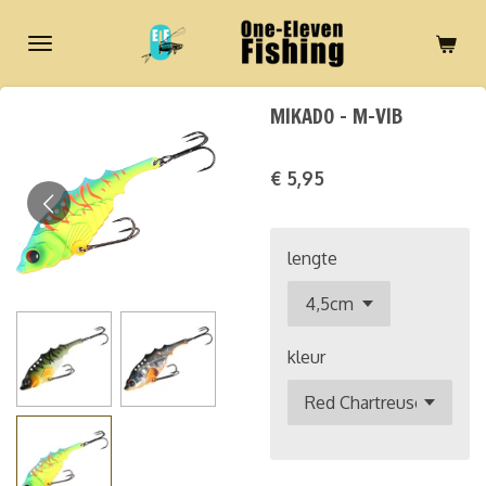
Ga
direct
naar
de
MIKADO - M-VIB
hoofdinhoud
€ 5,95
lengte
kleur