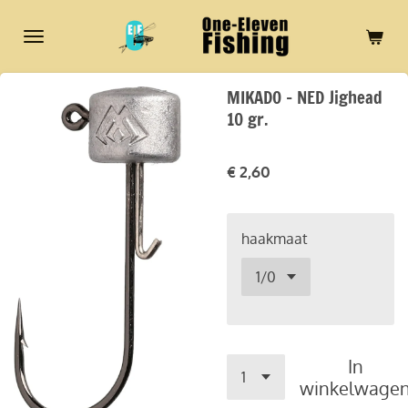
Ga
direct
naar
de
MIKADO - NED Jighead
hoofdinhoud
10 gr.
€ 2,60
haakmaat
In
winkelwage