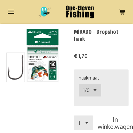
Ga
direct
naar
de
MIKADO - Dropshot
hoofdinhoud
haak
€ 1,70
haakmaat
In
winkelwagen