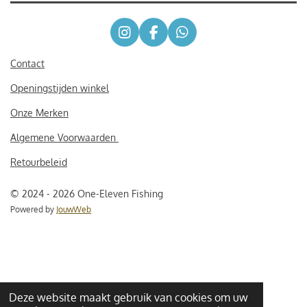
I
F
W
n
a
h
s
c
a
Contact
t
e
t
Openingstijden winkel
a
b
s
g
o
A
Onze Merken
r
o
p
a
k
p
Algemene Voorwaarden
m
Retourbeleid
© 2024 - 2026 One-Eleven Fishing
Powered by
JouwWeb
Deze website maakt gebruik van cookies om uw