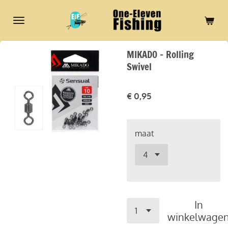
Ga
direct
naar
de
MIKADO - Rolling
hoofdinhoud
Swivel
€ 0,95
maat
In
winkelwage