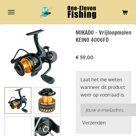
Ga
direct
naar
de
MIKADO - Vrijloopmolen
hoofdinhoud
KEINO 4006FD
€ 59,00
Laat het me weten
wanneer dit product
weer op voorraad is.
Verzenden