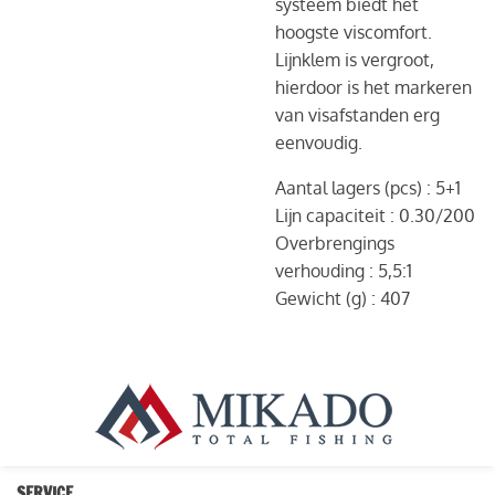
systeem biedt het
hoogste viscomfort.
L
ijnklem is vergroot,
hierdoor is het markeren
van visafstanden erg
eenvoudig.
Aantal lagers (pcs) :
5+1
Lijn capaciteit :
0.30/200
Overbrengings
verhouding :
5,5:1
Gewicht (g) :
407
SERVICE