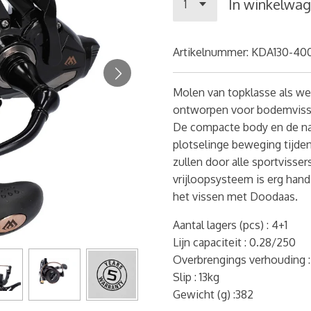
In winkelwa
Artikelnummer:
KDA130-40
Molen van topklasse als we
ontworpen voor bodemviss
De compacte body en de nau
plotselinge beweging tijde
zullen door alle sportviss
vrijloopsysteem is erg hand
het vissen met Doodaas.
Aantal lagers (pcs) :
4+1
Lijn capaciteit :
0.28/250
Overbrengings verhouding 
Slip : 13kg
Gewicht (g) :
382