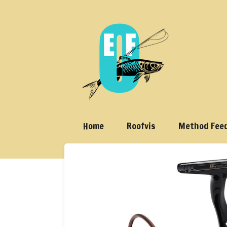
Ga
direct
naar
de
hoofdinhoud
Home
Roofvis
Method Fee