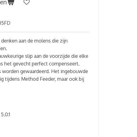
gen
05FD
 denken aan de molens die zijn
en.
wkeurige slip aan de voorzijde die elke
ns het gevecht perfect compenseert,
ers worden gewaardeerd. Het ingebouwde
ig tijdens Method Feeder, maar ook bij
:
5,0:1