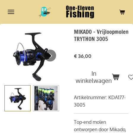
Ga
direct
naar
de
MIKADO - Vrijloopmolen
hoofdinhoud
TRYTHON 3005
€ 36,00
In
winkelwagen
Artikelnummer:
KDA177-
3005
Top-end molen
ontworpen door Mikado,