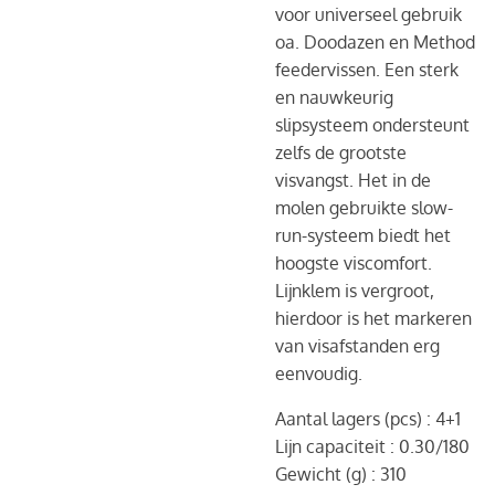
voor universeel gebruik
oa. Doodazen en Method
feedervissen. Een sterk
en nauwkeurig
slipsysteem ondersteunt
zelfs de grootste
visvangst. Het in de
molen gebruikte slow-
run-systeem biedt het
hoogste viscomfort.
L
ijnklem is vergroot,
hierdoor is het markeren
van visafstanden erg
eenvoudig.
Aantal lagers (pcs) :
4+1
Lijn capaciteit :
0.30/180
Gewicht (g) :
310