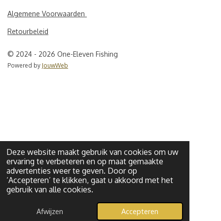
a
k
p
Algemene Voorwaarden
m
Retourbeleid
© 2024 - 2026 One-Eleven Fishing
Powered by
JouwWeb
Deze website maakt gebruik van cookies om uw
ervaring te verbeteren en op maat gemaakte
advertenties weer te geven. Door op
‘Accepteren’ te klikken, gaat u akkoord met het
gebruik van alle cookies.
Afwijzen
Accepteren