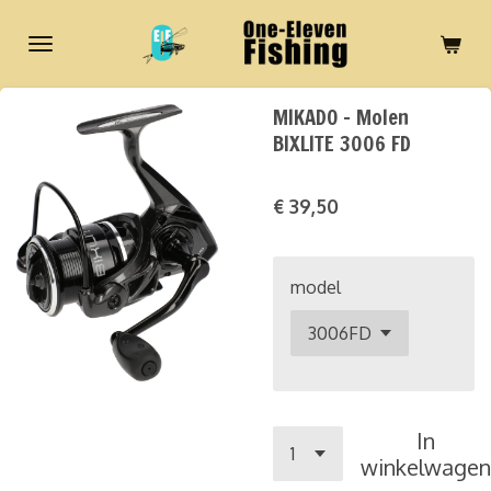
Ga
direct
naar
de
MIKADO - Molen
hoofdinhoud
BIXLITE 3006 FD
€ 39,50
model
In
winkelwagen