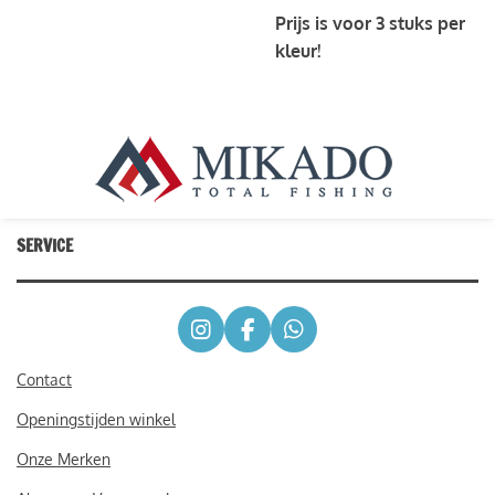
Prijs is voor 3 stuks per
kleur!
SERVICE
I
F
W
n
a
h
s
c
a
Contact
t
e
t
Openingstijden winkel
a
b
s
g
o
A
Onze Merken
r
o
p
a
k
p