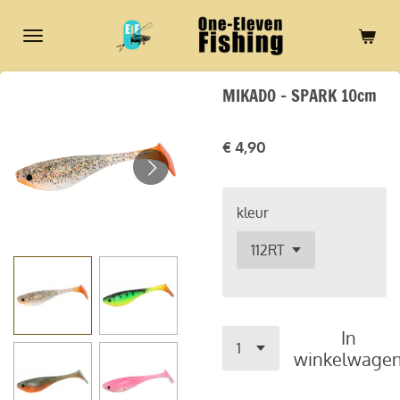
Ga
direct
naar
de
MIKADO - SPARK 10cm
hoofdinhoud
€ 4,90
kleur
In
winkelwage