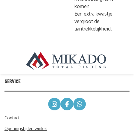
komen.
Een extra kwastje
vergroot de
aantrekkelijkheid.
SERVICE
I
F
W
n
a
h
s
c
a
Contact
t
e
t
Openingstijden winkel
a
b
s