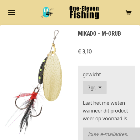
Ga
direct
naar
de
MIKADO - M-GRUB
hoofdinhoud
€ 3,10
gewicht
Laat het me weten
wanneer dit product
weer op voorraad is.