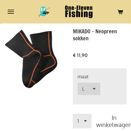
Ga
direct
naar
de
MIKADO - Neopreen
hoofdinhoud
sokken
€ 11,90
maat
In
winkelwage