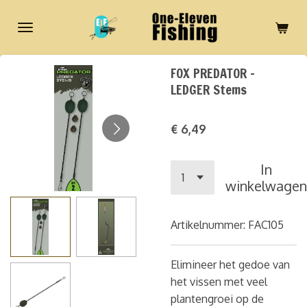
Ga
direct
naar
de
FOX PREDATOR -
hoofdinhoud
LEDGER Stems
€ 6,49
In
winkelwagen
Artikelnummer:
FAC105
Elimineer het gedoe van
het vissen met veel
plantengroei op de