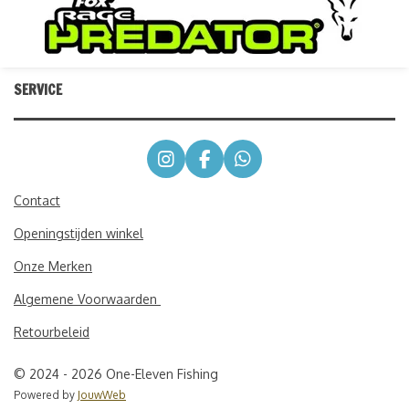
SERVICE
I
F
W
n
a
h
s
c
a
Contact
t
e
t
Openingstijden winkel
a
b
s
g
o
A
Onze Merken
r
o
p
a
k
p
Algemene Voorwaarden
m
Retourbeleid
© 2024 - 2026 One-Eleven Fishing
Powered by
JouwWeb