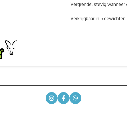
Vergrendel stevig wanneer 
Verkrijgbaar in 5 gewichten: 
I
F
W
n
a
h
s
c
a
t
e
t
a
b
s