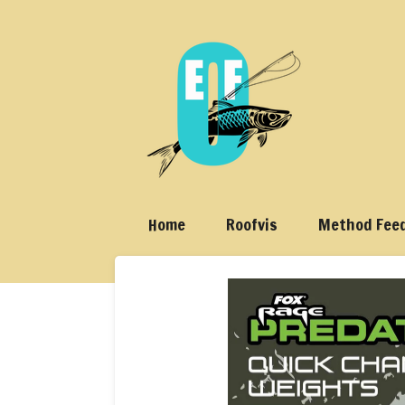
Ga
direct
naar
de
hoofdinhoud
Home
Roofvis
Method Fee