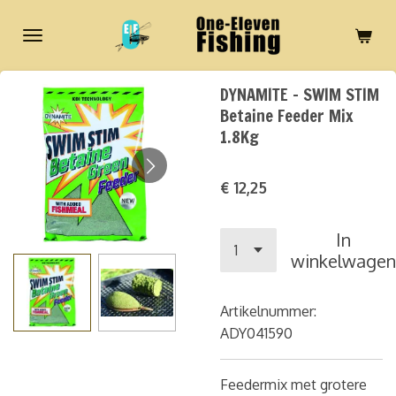
Ga
direct
naar
de
DYNAMITE - SWIM STIM
hoofdinhoud
Betaine Feeder Mix
1.8Kg
€ 12,25
In
winkelwagen
Artikelnummer:
ADY041590
Feedermix met grotere