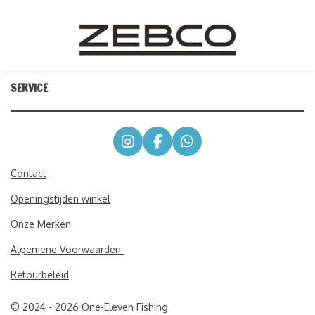
SERVICE
I
F
W
n
a
h
s
c
a
Contact
t
e
t
Openingstijden winkel
a
b
s
g
o
A
Onze Merken
r
o
p
a
k
p
Algemene Voorwaarden
m
Retourbeleid
© 2024 - 2026 One-Eleven Fishing