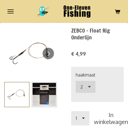
Ga
direct
naar
de
ZEBCO - Float Rig
hoofdinhoud
Onderlijn
€ 4,99
haakmaat
In
winkelwagen