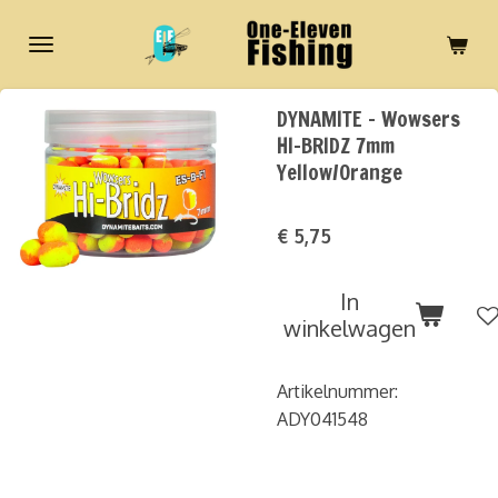
Ga
direct
naar
de
DYNAMITE - Wowsers
hoofdinhoud
HI-BRIDZ 7mm
Yellow/Orange
€ 5,75
In
winkelwagen
Artikelnummer:
ADY041548