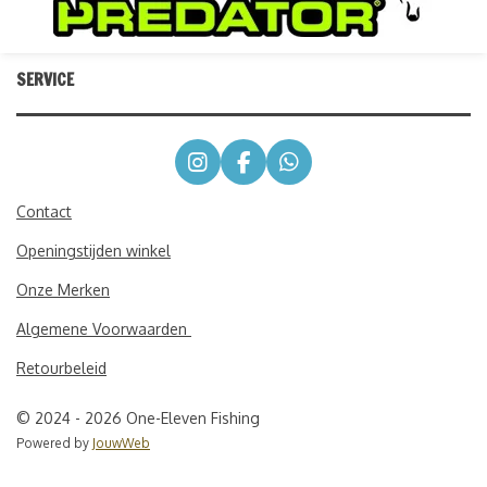
SERVICE
I
F
W
n
a
h
s
c
a
Contact
t
e
t
Openingstijden winkel
a
b
s
g
o
A
Onze Merken
r
o
p
a
k
p
Algemene Voorwaarden
m
Retourbeleid
© 2024 - 2026 One-Eleven Fishing
Powered by
JouwWeb