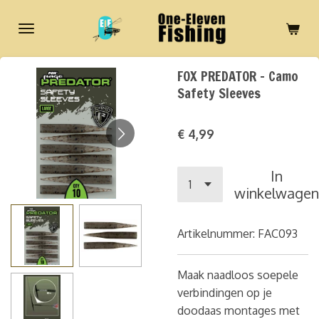
Ga
direct
naar
de
FOX PREDATOR - Camo
hoofdinhoud
Safety Sleeves
€ 4,99
In
winkelwagen
Artikelnummer:
FAC093
Maak naadloos soepele
verbindingen op je
doodaas montages met