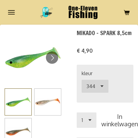
Ga
direct
naar
de
MIKADO - SPARK 8,5cm
hoofdinhoud
€ 4,90
kleur
In
winkelwagen