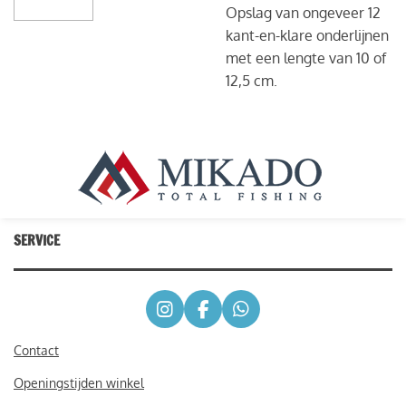
Opslag van ongeveer 12
kant-en-klare onderlijnen
met een lengte van 10 of
12,5 cm.
SERVICE
I
F
W
n
a
h
s
c
a
Contact
t
e
t
Openingstijden winkel
a
b
s
g
o
A