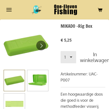
Ga
direct
naar
de
MIKADO -Rig Box
hoofdinhoud
€ 5,25
In
winkelwage
Artikelnummer:
UAC-
P007
Een hoogwaardige doos
die goed is voor de
methodfeeder visserij.