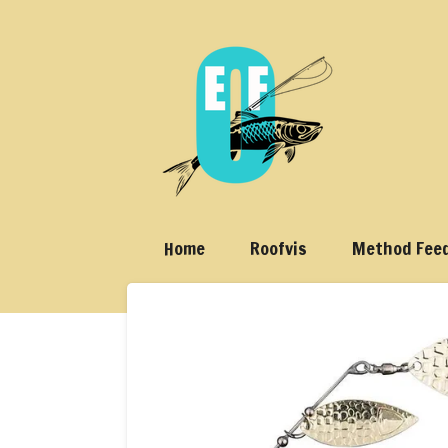
Ga
direct
naar
de
hoofdinhoud
Home
Roofvis
Method Fee