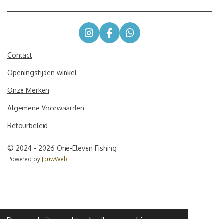
I
F
W
n
a
h
s
c
a
Contact
t
e
t
Openingstijden winkel
a
b
s
g
o
A
Onze Merken
r
o
p
a
k
p
Algemene Voorwaarden
m
Retourbeleid
© 2024 - 2026 One-Eleven Fishing
Powered by
JouwWeb