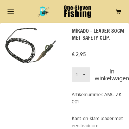
Ga
direct
naar
de
MIKADO - LEADER 80CM
hoofdinhoud
MET SAFETY CLIP.
€ 2,95
In
winkelwagen
Artikelnummer:
AMC-ZK-
001
Kant-en-klare leader met
een leadcore.