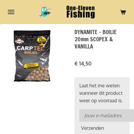
Ga
direct
naar
de
DYNAMITE - BOILIE
hoofdinhoud
20mm SCOPEX &
VANILLA
€ 14,50
Laat het me weten
wanneer dit product
weer op voorraad is.
Verzenden