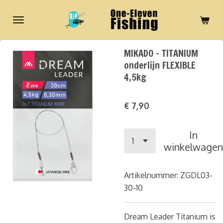
Ga
direct
naar
de
MIKADO - TITANIUM
hoofdinhoud
onderlijn FLEXIBLE
4,5kg
€ 7,90
In
winkelwagen
Artikelnummer:
ZGDL03-
30-10
Dream Leader Titanium is