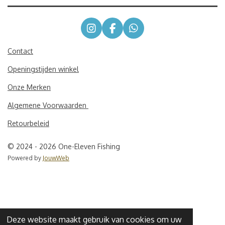
I
F
W
n
a
h
s
c
a
Contact
t
e
t
Openingstijden winkel
a
b
s
g
o
A
Onze Merken
r
o
p
a
k
p
Algemene Voorwaarden
m
Retourbeleid
© 2024 - 2026 One-Eleven Fishing
Powered by
JouwWeb
Deze website maakt gebruik van cookies om uw