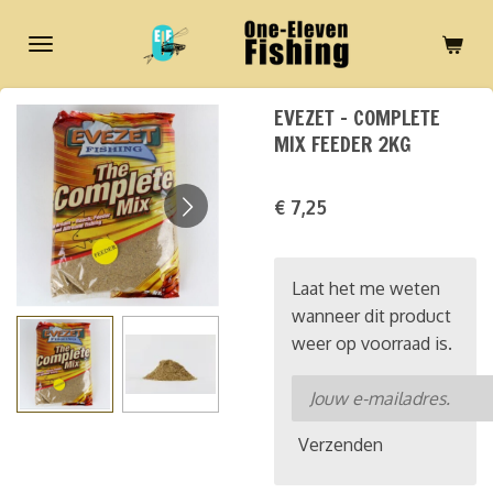
Ga
direct
naar
de
EVEZET - COMPLETE
hoofdinhoud
MIX FEEDER 2KG
€ 7,25
Laat het me weten
wanneer dit product
weer op voorraad is.
Verzenden