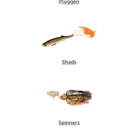
Pluggen
Shads
Spinners