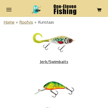
Ga
direct
naar
Home
»
Roofvis
»
Kunstaas
de
hoofdinhoud
Jerk/Swimbaits